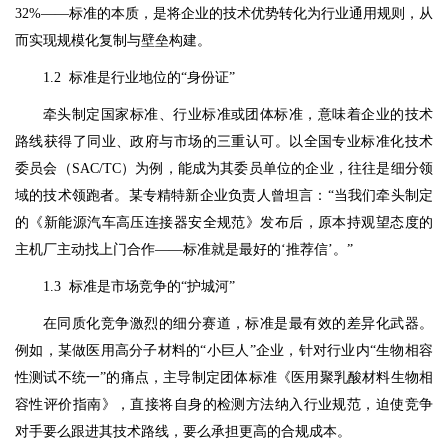
32%——标准的本质，是将企业的技术优势转化为行业通用规则，从
而实现规模化复制与壁垒构建。
1.2 标准是行业地位的“身份证”
牵头制定国家标准、行业标准或团体标准，意味着企业的技术
路线获得了同业、政府与市场的三重认可。以全国专业标准化技术
委员会（SAC/TC）为例，能成为其委员单位的企业，往往是细分领
域的技术领跑者。某专精特新企业负责人曾坦言：“当我们牵头制定
的《新能源汽车高压连接器安全规范》发布后，原本持观望态度的
主机厂主动找上门合作——标准就是最好的‘推荐信’。”
1.3 标准是市场竞争的“护城河”
在同质化竞争激烈的细分赛道，标准是最有效的差异化武器。
例如，某做医用高分子材料的“小巨人”企业，针对行业内“生物相容
性测试不统一”的痛点，主导制定团体标准《医用聚乳酸材料生物相
容性评价指南》，直接将自身的检测方法纳入行业规范，迫使竞争
对手要么跟进其技术路线，要么承担更高的合规成本。