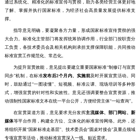
通过系统化、精准化的标准宣传与贯彻，助力各类经营主体更好地
了解、掌握并执行国家标准，为经济社会高质量发展提供标准支
撑。
指导意见明确，要凝聚各方力量，形成国家标准宣传贯彻的强
大合力。标准化主管部门将发挥统筹协调作用，行业部门按职责分
工负责，各技术委员会及相关机构则承担支撑保障职能，共同推动
标准宣贯工作规范化、常态化。
为提升宣贯效能，意见提出要建立重要国家标准“制修订与宣贯
同步”机制，在标准
发布后2个月内、实施前
及时开展宣贯活动。同
时，鼓励通过“一图读懂”、短视频、标准云课、现场培训等多种形
式，增强宣贯的针对性和实效性。意见还强调要整合宣贯资源，推
动强制性国家标准文本在统一平台公开，方便经营主体“一站查询”。
在宣贯渠道方面，意见要求充分发挥
主流媒体、部门网站、新
媒体
等平台作用，构建全方位、立体化的标准宣传网络。此外，还
将组织开展“国家标准走基层”、技术委员会“圆桌对接会”及重点领域
专项宣贯等活动，推动标准宣贯深入一线、贴近需求。