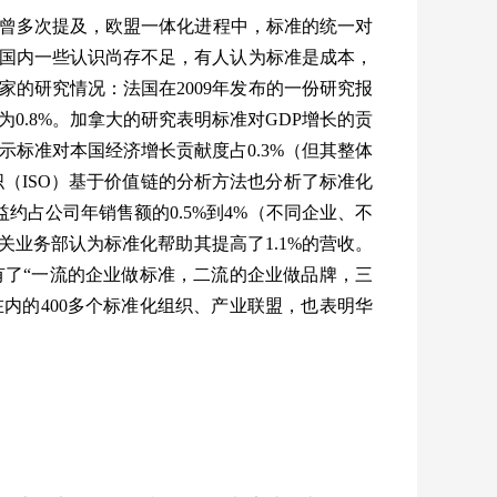
曾多次提及，欧盟一体化进程中，标准的统一对
国内一些认识尚存不足，有人认为标准是成本，
家的研究情况：法国在
2009
年发布的一份研究报
为
0.8%
。加拿大的研究表明标准对
GDP
增长的贡
示标准对本国经济增长贡献度占
0.3%
（但其整体
织（
ISO
）基于价值链的分析方法也分析了标准化
益约占公司年销售额的
0.5%
到
4%
（不同企业、不
关业务部认为标准化帮助其提高了
1.1%
的营收。
有了
“
一流的企业做标准，二流的企业做品牌，三
在内的
400
多个标准化组织、产业联盟，也表明华