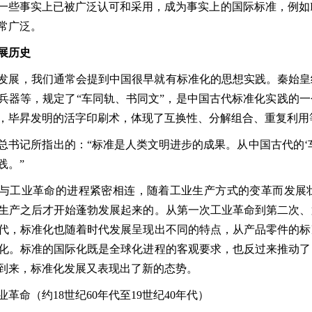
一些事实上已被广泛认可和采用，成为事实上的国际标准，例如
常广泛。
展历史
发展，我们通常会提到中国很早就有标准化的思想实践。秦始皇
兵器等，规定了
“
车同轨、书同文
”
，是中国古代标准化实践的一
，毕昇发明的活字印刷术，体现了互换性、分解组合、重复利用
总书记所指出的：
“
标准是人类文明进步的成果。从中国古代的
‘
践。
”
与工业革命的进程紧密相连，随着工业生产方式的变革而发展
生产之后才开始蓬勃发展起来的。从第一次工业革命到第二次、
代，标准化也随着时代发展呈现出不同的特点，从产品零件的标
化。标准的国际化既是全球化进程的客观要求，也反过来推动了
到来，标准化发展又表现出了新的态势。
业革命（约
18
世纪
60
年代至
19
世纪
40
年代）