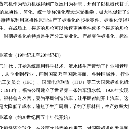
蒸汽机作为动力机械得到广泛应用为标志，开创了以机器代替手
的互换性，简化、统一等标准化理念深受推崇，极大地促进了
·
惠特尼利用互换性原理生产了标准化的步枪零件。标准化使得
生。在战场上，损坏的步枪可以快速更换零件或多个损坏的步枪
一时期标准化的特点是生产分工专业化、产品零件标准化，标准
业革命（
19
世纪末至
20
世纪初）
气时代，开始系统应用科学技术。流水线生产带动了作业和管理
展，从企业到行业，再到国家乃至国际层面。各种区域性、行
电工委员会（
IEC
）、国际电信联盟（
ITU
）等三大国际标准化组
：
1913
年，福特公司建立了世界第一条汽车流水线，
1920
年实现
。福特曾有名言，要为平民制造汽车，让平民都能开上汽车。这
是大降低了成本，缩短了生产周期，节约了原材料，生产效率大
业革命（约
20
世纪四五十年代开始）
化和经济全球化。在这两大趋势的作用下，对国际标准的发展和