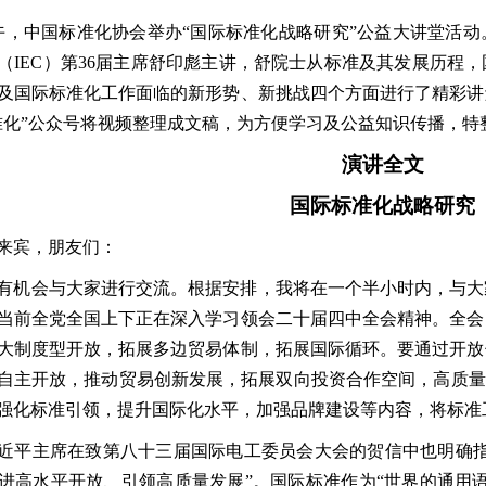
午，中国标准化协会举办
“
国际标准化战略研究
”
公益大讲堂活动
（
IEC
）第
36
届主席舒印彪主讲，舒院士从标准及其发展历程
，
及国际标准化工作面临的新形势、新挑战
四
个方面进行了精彩讲
准化
”
公众号将视频整理成文稿，为方便学习及公益知识传播，特
演讲全文
国际标准化战略研究
来宾，朋友们：
有机会与大家进行交流。根据安排，我将在一个半小时内，与大
当前全党全国上下正在深入学习领会二十届四中全会精神。全会
大制度型开放，拓展多边贸易体制，拓展国际循环。要通过开放
自主开放，推动贸易创新发展，拓展双向投资合作空间，高质量
强化标准引领，提升国际化水平，加强品牌建设等内容，将标准
近平主席在致第八十三届国际电工委员会大会的贺信中也明确
进高水平开放、引领高质量发展
”
。国际标准作为
“
世界的通用