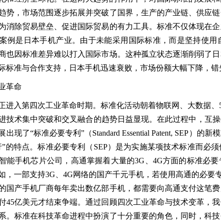
趋势，市场范围逐步拓展并突破了国界，生产的产业链、供应链
为消除贸易壁垒、促进国际贸易的有力工具。标准不仅体现在企
案例是日本手机产业。由于未能采用国际标准，而是坚持使用
商也因标准差异难以打入国际市场。这种孤立状态逐渐削弱了日
际标准与合作支持，日本手机迅速衰败，市场份额大幅下降，错
业革命
正进入第四次工业革命时期。标准化活动朝着物联网、大数据、
进技术集中突破和交叉融合的趋势日益显现。在此过程中，互操
展出现了
“
标准必要专利
”
（
Standard Essential Patent, SEP
）的新模
行
”
的特点。标准必要专利（
SEP
）是为实施某项技术标准而必须
智能手机芯片公司，高通掌握着大量的
3G
、
4G
方面的标准必要
如，一部支持
3G
、
4G
网络的国产千元手机，若使用高通的必要
的国产手机厂商每年卖出数亿部手机，都需要向高通支付这笔费
付
45
亿美元才结束争端。通过回顾四次工业革命与技术变革，我
系。标准在科技革命进程中扮演了十分重要的角色，同时，科技