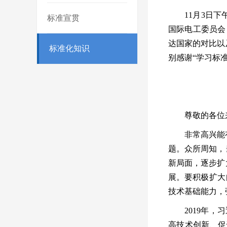
11
月
3
日下
标准宣贯
国际电工委员会
达国家的对比以
标准化知识
别感谢
“
学习标
尊敬的各位
非常高兴能
题。众所周知，
新局面，逐步扩
展。要积极扩大
技术基础能力，
2019
年，习
高技术创新、促