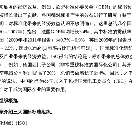
来显著的经济效益。例如，欧盟标准化委员会（
CEN
）的秘书长
济增长做出了贡献。各国都对标准产生的效益进行了研究（鉴于
间，对标准化带来的经济效益认识不够明确）。这里总结几个国
50
—
2007
年）指出，法国
GDP
年均增长
3.4%
，其中标准的贡献率
国（
2000
年和
2011
年报告）为
0.7%
～
0.9%
。英国
2005
年的报告显
～
2.5%
，因此
0.3%
的贡献率占比已相当可观）。国际标准化组
及产业带来的经济效益。
ISO
得出的结论是：标准带来的总体效
）。例如，德国西门子公司（非常重视标准的国际化公司）其开
南电器公司利润提高了
20%
，总销售额增长了近
4%
。因此，才
”
的说法。中国的华为公司加入了包括国际电工委员会（
IEC
）
准对于成为国际企业的重要作用。
组织概览
家介绍三大国际标准组织。
化组织（
ISO
）