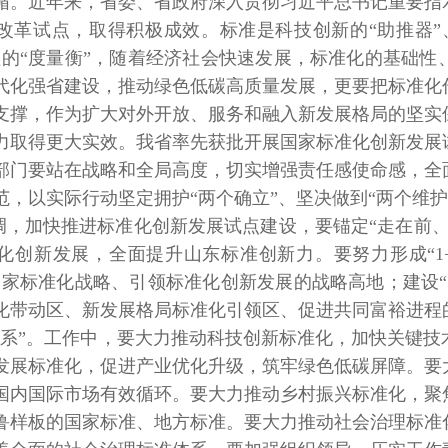
循。近年来，省委、省政府深入贯彻习近平总书记重要指
改革试点，取得积极成效。标准是科技创新的“助推器”
理的“度量衡”，随着经济社会快速发展，标准化的基础
代化强省建设，推动绿色低碳高质量发展，更要把标准化
支撑，作为扩大对外开放、服务和融入新发展格局的坚实
力取得更大实效。我省率先获批开展国家标准化创新发展
部门要站在战略和全局高度，切实增强责任感使命感，全
范，以实际行动坚定拥护“两个确立”、坚决做到“两个维护
调，加快推进标准化创新发展试点建设，要锚定“走在前、
化创新发展，全面提升山东标准创新力。要努力形成“1+
国家标准化战略、引领标准化创新发展的战略高地；建设
化带动区、新发展格局标准化引领区、促进共同富裕进程
体系”。工作中，要大力推动科技创新标准化，加快关键
发展标准化，促进产业优化升级，筑牢绿色低碳屏障。要
国内国际市场有效循环。要大力推动乡村振兴标准化，聚
鲁样板的国家标准、地方标准。要大力推动社会治理标准