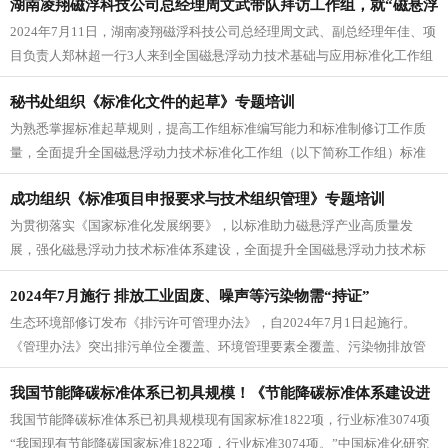
湖南凌翔磁浮科技公司总经理周文武带队拜访工作组，就“磁悬浮
2024年7月11日，湖南凌翔磁浮科技公司总经理周文武、副总经理年佳、项
输送系统通用技术规范”拟国标立项进行研讨
目负责人郑林超一行3人来到全国磁悬浮动力技术基础与应用标准化工作组
（简称工作组）秘书处单...
秘书处组织《标准化文件的起草》专题培训
为熟悉掌握标准起草规则，提高工作组标准编写能力和标准制修订工作质
量，全面提升全国磁悬浮动力技术标准化工作组（以下简称工作组）标准
申报质量，日前，工作组秘书处组织...
成功组织《标准项目申报要求与技术组织管理》专题培训
为贯彻落实《国家标准化发展纲要》，以标准助力磁悬浮产业高质量发
展，强化磁悬浮动力技术标准体系建设，全面提升全国磁悬浮动力技术标
准化工作组（以下简称工作组）标准化...
2024年7月施行 排放工业固废、噪声等污染物需“持证”
生态环境部修订发布《排污许可管理办法》，自2024年7月1日起施行。
《管理办法》突出排污单位全覆盖、环境管理要素全覆盖、污染物排放管
理全覆盖，明确对排污单位的大...
我国节能降碳标准体系已初具规模！《节能降碳标准体系建设进
我国节能降碳标准体系已初具规模现有国家标准1822项，行业标准3074项
展报告（2024）》发布
“我国现有节能降碳国家标准1822项，行业标准3074项。”中国标准化研究