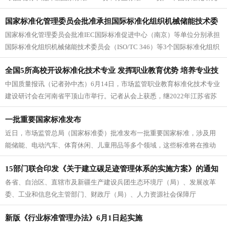
院近期发布的...
国家标准化管理委员会批准承担国际标准化组织机械储能技术委
国家标准化管理委员会批准IEC国际标准促进中心（南京）等单位分别承担
员会等3个ISO技术机构国内技术对口单位
国际标准化组织机械储能技术委员会（ISO/TC 346）等3个国际标准化组织
（ISO）技术机...
全国5所高校开设标准化技术专业 发挥职业教育优势 培养专业技
中国质量报讯（记者孙中杰）6月14日，市场监管职业教育标准化技术专业
术人才
建设研讨会在河南省平顶山市举行。记者从会上获悉，继2022年江苏省苏
州健雄职业技术学院开设标...
一批重要国家标准发布
近日，市场监管总局（国家标准委）批准发布一批重要国家标准，涉及用
能储能、电动汽车、体育休闲、儿童用品等多个领域，这些标准将在推动
全民健身、助力新能源汽车产业发展...
15部门联合印发《关于建立碳足迹管理体系的实施方案》的通知
各省、自治区、直辖市及新疆生产建设兵团生态环境厅（局）、发展改革
委、工业和信息化主管部门、财政厅（局）、人力资源社会保障厅
（局）、住房城乡建设厅（委、管委、局）...
新版《行业标准管理办法》6月1日起实施