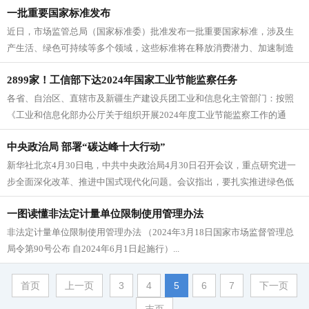
一批重要国家标准发布
近日，市场监管总局（国家标准委）批准发布一批重要国家标准，涉及生
产生活、绿色可持续等多个领域，这些标准将在释放消费潜力、加速制造
业提质升级、保障燃气安全、引领新...
2899家！工信部下达2024年国家工业节能监察任务
各省、自治区、直辖市及新疆生产建设兵团工业和信息化主管部门：按照
《工业和信息化部办公厅关于组织开展2024年度工业节能监察工作的通
知》（工信厅节函〔2024〕4...
中央政治局 部署“碳达峰十大行动”
新华社北京4月30日电，中共中央政治局4月30日召开会议，重点研究进一
步全面深化改革、推进中国式现代化问题。会议指出，要扎实推进绿色低
碳发展。认真实施空气质量持...
一图读懂非法定计量单位限制使用管理办法
非法定计量单位限制使用管理办法 （2024年3月18日国家市场监督管理总
局令第90号公布 自2024年6月1日起施行）...
首页
上一页
3
4
5
6
7
下一页