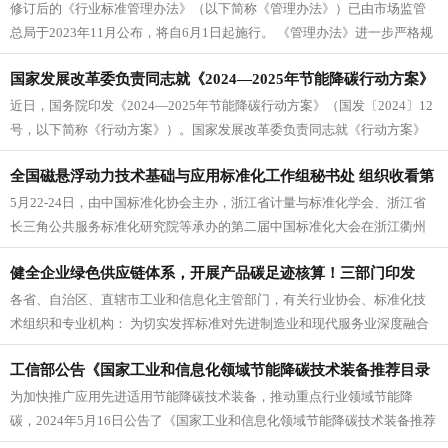
修订后的《行业标准管理办法》（以下简称《管理办法》）已由市场监管
总局于2023年11月公布，将自6月1日起施行。 《管理办法》进一步严格规
范了行业标准制定、实施...
国家发展改革委负责同志就《2024—2025年节能降碳行动方案》
近日，国务院印发《2024—2025年节能降碳行动方案》（国发〔2024〕12
答记者问
号，以下简称《行动方案》）。国家发展改革委负责同志就《行动方案》
有关情况回答了记者...
全国磁悬浮动力技术基础与应用标准化工作组秘书处 组织收看第
5月22-24日，由中国标准化协会主办，浙江省计量与标准化学会、浙江省
二届中国标准化大会盛况
长三角公共服务标准化研究院等承办的第二届中国标准化大会在浙江衢州
召开。大会以习近平新时代中...
健全企业绿色供应链体系，开展产品碳足迹核算！三部门印发
各省、自治区、直辖市工业和信息化主管部门，有关行业协会、标准化技
《制造业企业供应链管理水平提升指南（试行）》
术组织和专业机构： 为切实发挥标准对先进制造业和现代服务业深度融合
的引领和支撑作用，我部组织编制...
工信部公告《国家工业和信息化领域节能降碳技术装备推荐目录
为加快推广应用先进适用节能降碳技术装备，推动重点行业领域节能降
（2024年版）》
碳，2024年5月16日公告了《国家工业和信息化领域节能降碳技术装备推荐
目录（2024年版）》（2...