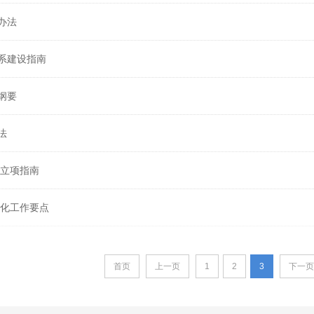
办法
系建设指南
纲要
法
准立项指南
准化工作要点
首页
上一页
1
2
3
下一页